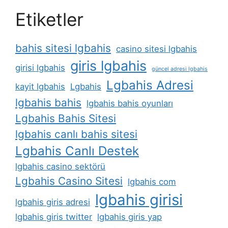
Etiketler
bahis sitesi lgbahis
casino sitesi lgbahis
giris lgbahis
girisi lgbahis
güncel adresi lgbahis
Lgbahis Adresi
kayit lgbahis
Lgbahis
lgbahis bahis
lgbahis bahis oyunları
Lgbahis Bahis Sitesi
lgbahis canlı bahis sitesi
Lgbahis Canlı Destek
lgbahis casino sektörü
Lgbahis Casino Sitesi
lgbahis com
lgbahis girisi
lgbahis giris adresi
lgbahis giris twitter
lgbahis giris yap