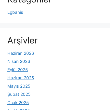
Lgbahis
Arşivler
Haziran 2026
Nisan 2026
Eylül 2025
Haziran 2025
Mayıs 2025
Şubat 2025
Ocak 2025