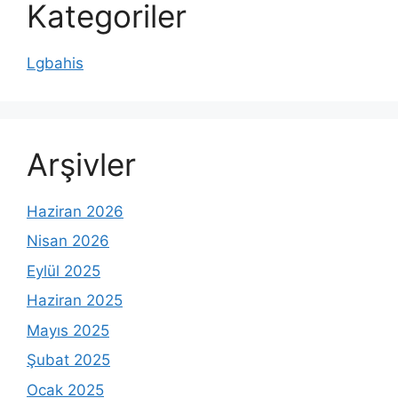
Kategoriler
Lgbahis
Arşivler
Haziran 2026
Nisan 2026
Eylül 2025
Haziran 2025
Mayıs 2025
Şubat 2025
Ocak 2025