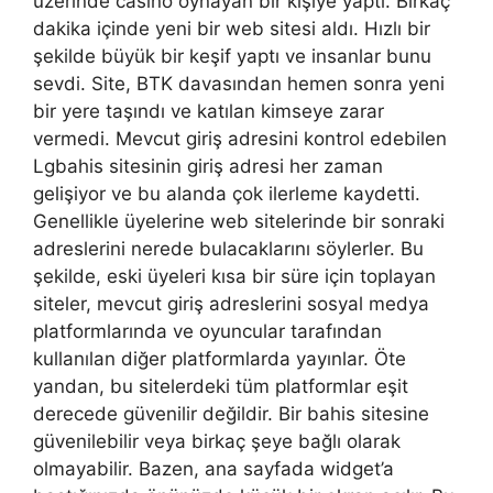
üzerinde casino oynayan bir kişiye yaptı. Birkaç
dakika içinde yeni bir web sitesi aldı. Hızlı bir
şekilde büyük bir keşif yaptı ve insanlar bunu
sevdi. Site, BTK davasından hemen sonra yeni
bir yere taşındı ve katılan kimseye zarar
vermedi. Mevcut giriş adresini kontrol edebilen
Lgbahis sitesinin giriş adresi her zaman
gelişiyor ve bu alanda çok ilerleme kaydetti.
Genellikle üyelerine web sitelerinde bir sonraki
adreslerini nerede bulacaklarını söylerler. Bu
şekilde, eski üyeleri kısa bir süre için toplayan
siteler, mevcut giriş adreslerini sosyal medya
platformlarında ve oyuncular tarafından
kullanılan diğer platformlarda yayınlar. Öte
yandan, bu sitelerdeki tüm platformlar eşit
derecede güvenilir değildir. Bir bahis sitesine
güvenilebilir veya birkaç şeye bağlı olarak
olmayabilir. Bazen, ana sayfada widget’a