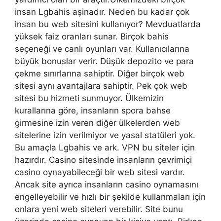
insan Lgbahis aşinadır. Neden bu kadar çok
insan bu web sitesini kullanıyor? Mevduatlarda
yüksek faiz oranları sunar. Birçok bahis
seçeneği ve canlı oyunları var. Kullanıcılarına
büyük bonuslar verir. Düşük depozito ve para
çekme sınırlarına sahiptir. Diğer birçok web
sitesi aynı avantajlara sahiptir. Pek çok web
sitesi bu hizmeti sunmuyor. Ülkemizin
kurallarına göre, insanların spora bahse
girmesine izin veren diğer ülkelerden web
sitelerine izin verilmiyor ve yasal statüleri yok.
Bu amaçla Lgbahis ve ark. VPN bu siteler için
hazırdır. Casino sitesinde insanların çevrimiçi
casino oynayabileceği bir web sitesi vardır.
Ancak site ayrıca insanların casino oynamasını
engelleyebilir ve hızlı bir şekilde kullanmaları için
onlara yeni web siteleri verebilir. Site bunu