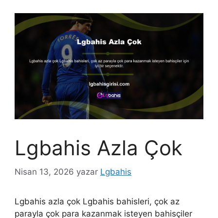
Lgbahis Azla Çok
Nisan 13, 2026
yazar
Lgbahis
Lgbahis azla çok Lgbahis bahisleri, çok az
parayla çok para kazanmak isteyen bahisçiler