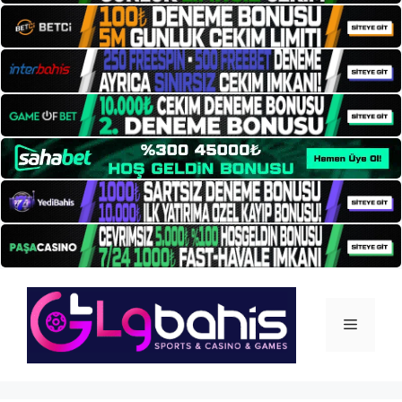
İçeriğe
atla
Menü