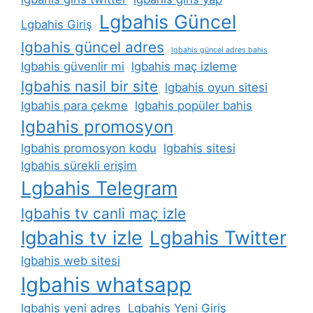
Lgbahis Güncel
Lgbahis Giriş
lgbahis güncel adres
lgbahis güncel adres bahis
lgbahis güvenlir mi
lgbahis maç izleme
lgbahis nasil bir site
lgbahis oyun sitesi
lgbahis para çekme
lgbahis popüler bahis
lgbahis promosyon
lgbahis promosyon kodu
lgbahis sitesi
lgbahis sürekli erişim
Lgbahis Telegram
lgbahis tv canli maç izle
lgbahis tv izle
Lgbahis Twitter
lgbahis web sitesi
lgbahis whatsapp
lgbahis yeni adres
Lgbahis Yeni Giriş