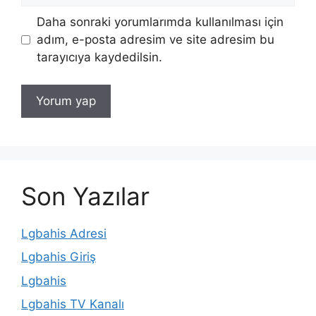
Daha sonraki yorumlarımda kullanılması için
adım, e-posta adresim ve site adresim bu
tarayıcıya kaydedilsin.
Son Yazılar
Lgbahis Adresi
Lgbahis Giriş
Lgbahis
Lgbahis TV Kanalı