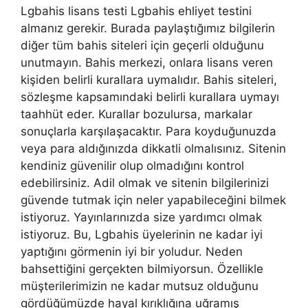
Lgbahis lisans testi Lgbahis ehliyet testini
almanız gerekir. Burada paylaştığımız bilgilerin
diğer tüm bahis siteleri için geçerli olduğunu
unutmayın. Bahis merkezi, onlara lisans veren
kişiden belirli kurallara uymalıdır. Bahis siteleri,
sözleşme kapsamındaki belirli kurallara uymayı
taahhüt eder. Kurallar bozulursa, markalar
sonuçlarla karşılaşacaktır. Para koyduğunuzda
veya para aldığınızda dikkatli olmalısınız. Sitenin
kendiniz güvenilir olup olmadığını kontrol
edebilirsiniz. Adil olmak ve sitenin bilgilerinizi
güvende tutmak için neler yapabileceğini bilmek
istiyoruz. Yayınlarınızda size yardımcı olmak
istiyoruz. Bu, Lgbahis üyelerinin ne kadar iyi
yaptığını görmenin iyi bir yoludur. Neden
bahsettiğini gerçekten bilmiyorsun. Özellikle
müşterilerimizin ne kadar mutsuz olduğunu
gördüğümüzde hayal kırıklığına uğramış