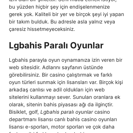
bu yüzden hiçbir şey için endişelenmenize
gerek yok. Kaliteli bir yer ve birçok şeyi iyi yapan
bir takım bulduk. Bu adresle asla yalnız veya
çaresiz hissetmeyeceksiniz.
Lgbahis Paralı Oyunlar
Lgbahis parayla oyun oynamanıza izin veren bir
web sitesidir. Adlarını sayfanın üstünde
görebilirsiniz. Bir casino çalıştırmak ve farklı
oyun türleri sunmak için lisansları var. Birçok kişi
arkadaş canlısı ve adil oldukları için web
sitelerini kullanmayı sever. Sunulan oranlara ek
olarak, sitenin bahis piyasası ağı da ilginçtir.
Bisiklet, golf,
Lgbahis paralı oyunlar
casino
departmanı lisansı canlı bahis casino oyunları
lisansı e-sporları, motor sporları ve çok daha