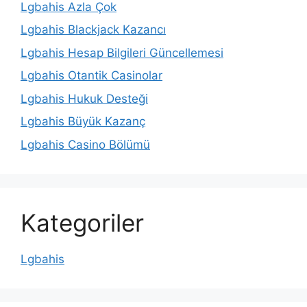
Lgbahis Azla Çok
Lgbahis Blackjack Kazancı
Lgbahis Hesap Bilgileri Güncellemesi
Lgbahis Otantik Casinolar
Lgbahis Hukuk Desteği
Lgbahis Büyük Kazanç
Lgbahis Casino Bölümü
Kategoriler
Lgbahis