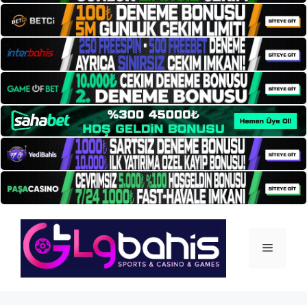
İçeriğe
atla
Menü