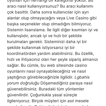
oyunları için herhangi bir kategorisi yoktur. Bu
aracı nasıl kullanıyorsunuz? Bu aracı kullanımı
çok basittir. Daha sonra kullanıcılar için ayrı
alanlar olup olmayacağını veya Live Casino gibi
başka seçenekler olup olmadığını bilmiyoruz.
Sistemin lisanslama. İle ilgili diğer kısımları iyi ve
kullanışlıdır, ancak iyi ve hızlı bir şekilde
kurulmaları gerekir. Sisteminizi daha iyi bir
şekilde kullanmak istiyorsanız iyi bir
koordinatörden yardım alabilirsiniz. Bu özellik,
hızlı ve ihtiyacınız olan her şeyle sipariş almanızı
sağlar. Bu cümle, bu web sitesinde casino
oyunlarını nasıl oynayabileceğiniz ve nasıl
yaptığınızı görebileceğinizle ilgilidir.
Lgbahis
yorum doğruluğu
Döşemediğiniz paraya nasıl
güvenebilirsiniz. Buradaki tüm yöntemler
güvenilirdir. Çoğunlukla yasal süreçle
ilgileniyoruz. Birçok müşteri için asıl mesele