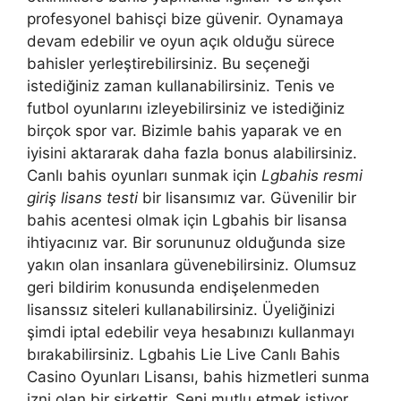
profesyonel bahisçi bize güvenir. Oynamaya
devam edebilir ve oyun açık olduğu sürece
bahisler yerleştirebilirsiniz. Bu seçeneği
istediğiniz zaman kullanabilirsiniz. Tenis ve
futbol oyunlarını izleyebilirsiniz ve istediğiniz
birçok spor var. Bizimle bahis yaparak ve en
iyisini aktararak daha fazla bonus alabilirsiniz.
Canlı bahis oyunları sunmak için
Lgbahis resmi
giriş lisans testi
bir lisansımız var. Güvenilir bir
bahis acentesi olmak için Lgbahis bir lisansa
ihtiyacınız var. Bir sorununuz olduğunda size
yakın olan insanlara güvenebilirsiniz. Olumsuz
geri bildirim konusunda endişelenmeden
lisanssız siteleri kullanabilirsiniz. Üyeliğinizi
şimdi iptal edebilir veya hesabınızı kullanmayı
bırakabilirsiniz. Lgbahis Lie Live Canlı Bahis
Casino Oyunları Lisansı, bahis hizmetleri sunma
izni olan bir şirkettir. Seni mutlu etmek istiyor,