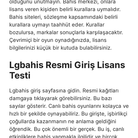
olduğunu unutmayın. Bahis merkezi, onlara
lisans veren kişiden belirli kurallara uymalıdır.
Bahis siteleri, sözleşme kapsamındaki belirli
kurallara uymayı taahhüt eder. Kurallar
bozulursa, markalar sonuçlarla karşılaşacaktır.
Çevrimiçi bir oyun oynadığınızda, lisans
bilgilerinizi küçük bir kutuda bulabilirsiniz.
Lgbahis Resmi Giriş Lisans
Testi
Lgbahis giriş sayfasına gidin. Resmi kağıtları
damgaya tıklayarak görebilirsiniz. Bu bazı
sayılar gösterir. Canlı bahis oyunlarını kolayca ve
hızlı bir şekilde oynayabiliriz. Bu girişte, işbirlikçi
çoğullarda kazanmanın ne anlama geldiğini
öğrendik. Bu çok önemli bir gerçek. Bu iş, canlı
etkinliklere bahis yapmakla ilgilidir ve birçok