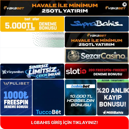
×
LGBAHIS GİRİŞ İÇİN TIKLAYINIZ!