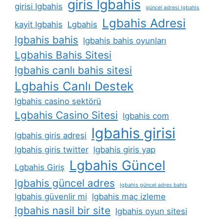
giris lgbahis
girisi lgbahis
güncel adresi lgbahis
Lgbahis Adresi
kayit lgbahis
Lgbahis
lgbahis bahis
lgbahis bahis oyunları
Lgbahis Bahis Sitesi
lgbahis canlı bahis sitesi
Lgbahis Canlı Destek
lgbahis casino sektörü
Lgbahis Casino Sitesi
lgbahis com
lgbahis girisi
lgbahis giris adresi
lgbahis giris twitter
lgbahis giris yap
Lgbahis Güncel
Lgbahis Giriş
lgbahis güncel adres
lgbahis güncel adres bahis
lgbahis güvenlir mi
lgbahis maç izleme
lgbahis nasil bir site
lgbahis oyun sitesi