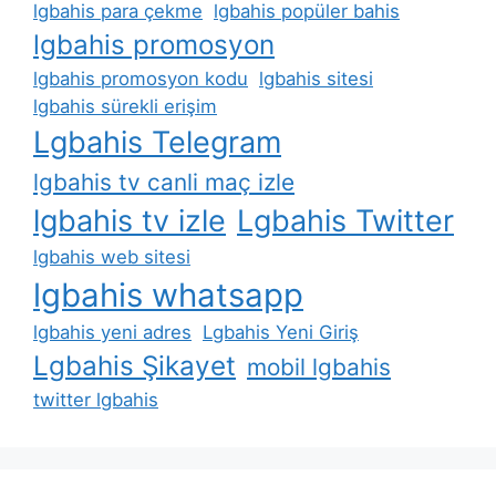
lgbahis para çekme
lgbahis popüler bahis
lgbahis promosyon
lgbahis promosyon kodu
lgbahis sitesi
lgbahis sürekli erişim
Lgbahis Telegram
lgbahis tv canli maç izle
lgbahis tv izle
Lgbahis Twitter
lgbahis web sitesi
lgbahis whatsapp
lgbahis yeni adres
Lgbahis Yeni Giriş
Lgbahis Şikayet
mobil lgbahis
twitter lgbahis