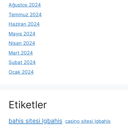
Ağustos 2024
Temmuz 2024
Haziran 2024
Mayıs 2024
Nisan 2024
Mart 2024
Şubat 2024
Ocak 2024
Etiketler
bahis sitesi lgbahis
casino sitesi lgbahis