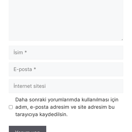
İsim
E-
posta
İnternet
sitesi
Daha sonraki yorumlarımda kullanılması için
adım, e-posta adresim ve site adresim bu
tarayıcıya kaydedilsin.