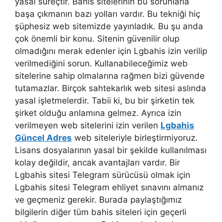
yasal süreçtir. Bahis sitelerinin bu sorunlarla
başa çıkmanın bazı yolları vardır. Bu tekniği hiç
şüphesiz web sitemizde yayınladık. Bu şu anda
çok önemli bir konu. Sitenin güvenilir olup
olmadığını merak edenler için Lgbahis izin verilip
verilmediğini sorun. Kullanabileceğimiz web
sitelerine sahip olmalarına rağmen bizi güvende
tutamazlar. Birçok sahtekarlık web sitesi aslında
yasal işletmelerdir. Tabii ki, bu bir şirketin tek
şirket olduğu anlamına gelmez. Ayrıca izin
verilmeyen web sitelerini izin verilen
Lgbahis
Güncel Adres
web siteleriyle birleştirmiyoruz.
Lisans dosyalarının yasal bir şekilde kullanılması
kolay değildir, ancak avantajları vardır. Bir
Lgbahis sitesi Telegram sürücüsü olmak için
Lgbahis sitesi Telegram ehliyet sınavını almanız
ve geçmeniz gerekir. Burada paylaştığımız
bilgilerin diğer tüm bahis siteleri için geçerli