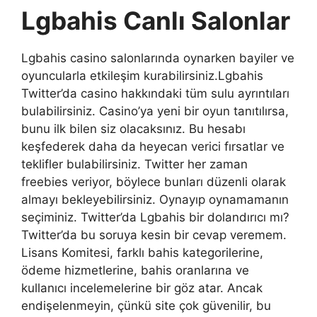
Lgbahis Canlı Salonlar
Lgbahis casino salonlarında oynarken bayiler ve
oyuncularla etkileşim kurabilirsiniz.Lgbahis
Twitter’da casino hakkındaki tüm sulu ayrıntıları
bulabilirsiniz. Casino’ya yeni bir oyun tanıtılırsa,
bunu ilk bilen siz olacaksınız. Bu hesabı
keşfederek daha da heyecan verici fırsatlar ve
teklifler bulabilirsiniz. Twitter her zaman
freebies veriyor, böylece bunları düzenli olarak
almayı bekleyebilirsiniz. Oynayıp oynamamanın
seçiminiz. Twitter’da Lgbahis bir dolandırıcı mı?
Twitter’da bu soruya kesin bir cevap veremem.
Lisans Komitesi, farklı bahis kategorilerine,
ödeme hizmetlerine, bahis oranlarına ve
kullanıcı incelemelerine bir göz atar. Ancak
endişelenmeyin, çünkü site çok güvenilir, bu