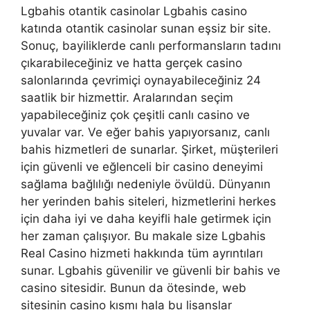
Lgbahis otantik casinolar Lgbahis casino
katında otantik casinolar sunan eşsiz bir site.
Sonuç, bayiliklerde canlı performansların tadını
çıkarabileceğiniz ve hatta gerçek casino
salonlarında çevrimiçi oynayabileceğiniz 24
saatlik bir hizmettir. Aralarından seçim
yapabileceğiniz çok çeşitli canlı casino ve
yuvalar var. Ve eğer bahis yapıyorsanız, canlı
bahis hizmetleri de sunarlar. Şirket, müşterileri
için güvenli ve eğlenceli bir casino deneyimi
sağlama bağlılığı nedeniyle övüldü. Dünyanın
her yerinden bahis siteleri, hizmetlerini herkes
için daha iyi ve daha keyifli hale getirmek için
her zaman çalışıyor. Bu makale size Lgbahis
Real Casino hizmeti hakkında tüm ayrıntıları
sunar. Lgbahis güvenilir ve güvenli bir bahis ve
casino sitesidir. Bunun da ötesinde, web
sitesinin casino kısmı hala bu lisanslar