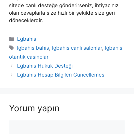
sitede canlı desteğe gönderirseniz, ihtiyacınız
olan cevaplarla size hızlı bir şekilde size geri
döneceklerdir.
Kategoriler
Lgbahis
Etiketler
lgbahis bahis
,
lgbahis canlı salonlar
,
lgbahis
otantik casinolar
Lgbahis Hukuk Desteği
Lgbahis Hesap Bilgileri Güncellemesi
Yorum yapın
Yorum