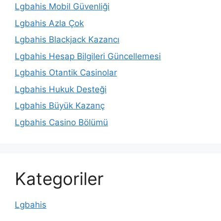
Lgbahis Mobil Güvenliği
Lgbahis Azla Çok
Lgbahis Blackjack Kazancı
Lgbahis Hesap Bilgileri Güncellemesi
Lgbahis Otantik Casinolar
Lgbahis Hukuk Desteği
Lgbahis Büyük Kazanç
Lgbahis Casino Bölümü
Kategoriler
Lgbahis