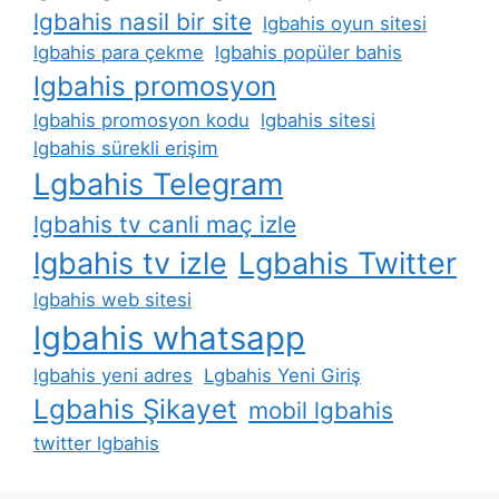
lgbahis nasil bir site
lgbahis oyun sitesi
lgbahis para çekme
lgbahis popüler bahis
lgbahis promosyon
lgbahis promosyon kodu
lgbahis sitesi
lgbahis sürekli erişim
Lgbahis Telegram
lgbahis tv canli maç izle
lgbahis tv izle
Lgbahis Twitter
lgbahis web sitesi
lgbahis whatsapp
lgbahis yeni adres
Lgbahis Yeni Giriş
Lgbahis Şikayet
mobil lgbahis
twitter lgbahis