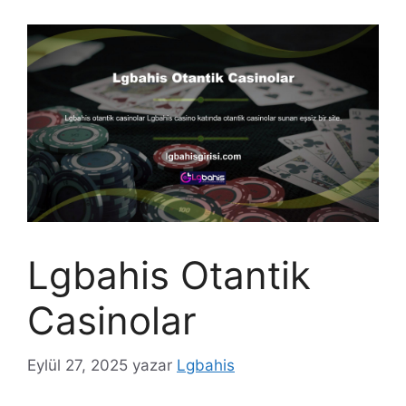
Lgbahis Otantik
Casinolar
Eylül 27, 2025
yazar
Lgbahis