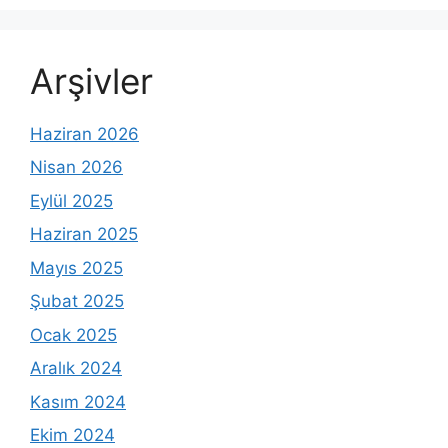
Arşivler
Haziran 2026
Nisan 2026
Eylül 2025
Haziran 2025
Mayıs 2025
Şubat 2025
Ocak 2025
Aralık 2024
Kasım 2024
Ekim 2024