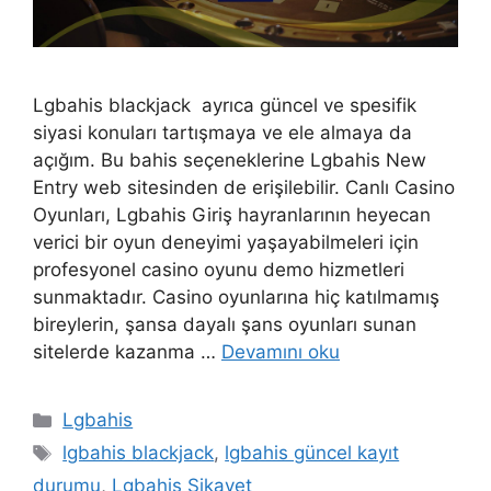
Lgbahis blackjack ayrıca güncel ve spesifik
siyasi konuları tartışmaya ve ele almaya da
açığım. Bu bahis seçeneklerine Lgbahis New
Entry web sitesinden de erişilebilir. Canlı Casino
Oyunları, Lgbahis Giriş hayranlarının heyecan
verici bir oyun deneyimi yaşayabilmeleri için
profesyonel casino oyunu demo hizmetleri
sunmaktadır. Casino oyunlarına hiç katılmamış
bireylerin, şansa dayalı şans oyunları sunan
sitelerde kazanma …
Devamını oku
Kategoriler
Lgbahis
Etiketler
lgbahis blackjack
,
lgbahis güncel kayıt
durumu
,
Lgbahis Şikayet