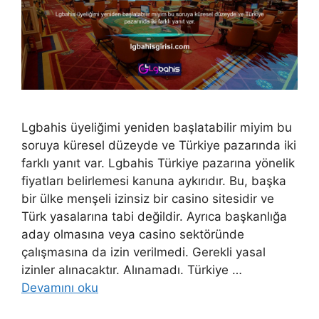
Lgbahis üyeliğimi yeniden başlatabilir miyim bu
soruya küresel düzeyde ve Türkiye pazarında iki
farklı yanıt var. Lgbahis Türkiye pazarına yönelik
fiyatları belirlemesi kanuna aykırıdır. Bu, başka
bir ülke menşeli izinsiz bir casino sitesidir ve
Türk yasalarına tabi değildir. Ayrıca başkanlığa
aday olmasına veya casino sektöründe
çalışmasına da izin verilmedi. Gerekli yasal
izinler alınacaktır. Alınamadı. Türkiye …
Devamını oku