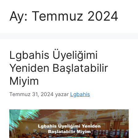
Ay:
Temmuz 2024
Lgbahis Üyeliğimi
Yeniden Başlatabilir
Miyim
Temmuz 31, 2024
yazar
Lgbahis