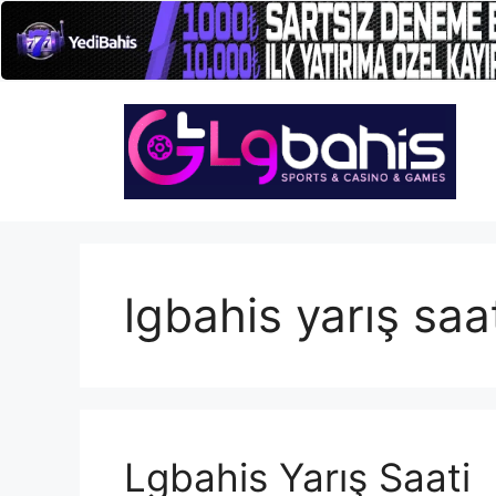
İçeriğe
atla
lgbahis yarış saa
Lgbahis Yarış Saati