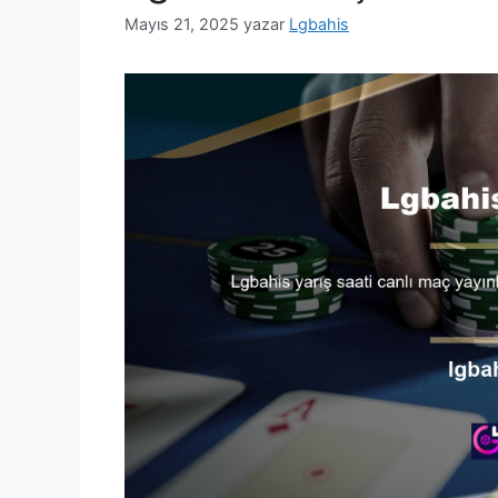
Mayıs 21, 2025
yazar
Lgbahis