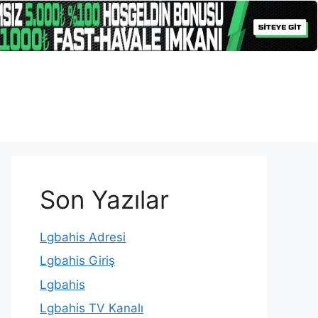
Son Yazılar
Lgbahis Adresi
Lgbahis Giriş
Lgbahis
Lgbahis TV Kanalı