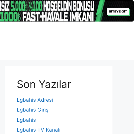
Son Yazılar
Lgbahis Adresi
Lgbahis Giriş
Lgbahis
Lgbahis TV Kanalı