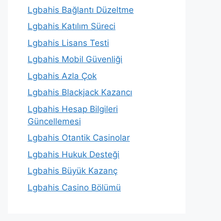
Lgbahis Bağlantı Düzeltme
Lgbahis Katılım Süreci
Lgbahis Lisans Testi
Lgbahis Mobil Güvenliği
Lgbahis Azla Çok
Lgbahis Blackjack Kazancı
Lgbahis Hesap Bilgileri
Güncellemesi
Lgbahis Otantik Casinolar
Lgbahis Hukuk Desteği
Lgbahis Büyük Kazanç
Lgbahis Casino Bölümü