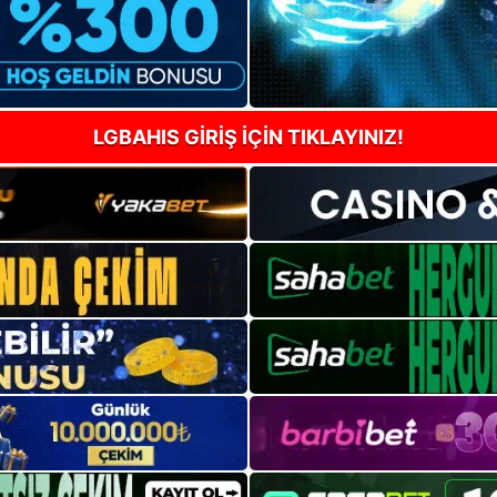
LGBAHIS GİRİŞ İÇİN TIKLAYINIZ!