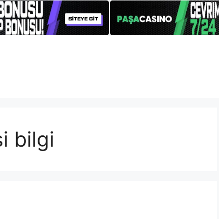
 bilgi