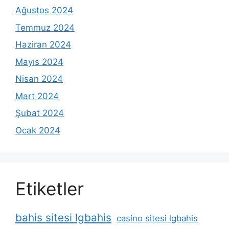
Ağustos 2024
Temmuz 2024
Haziran 2024
Mayıs 2024
Nisan 2024
Mart 2024
Şubat 2024
Ocak 2024
Etiketler
bahis sitesi lgbahis
casino sitesi lgbahis