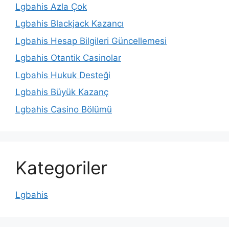
Lgbahis Azla Çok
Lgbahis Blackjack Kazancı
Lgbahis Hesap Bilgileri Güncellemesi
Lgbahis Otantik Casinolar
Lgbahis Hukuk Desteği
Lgbahis Büyük Kazanç
Lgbahis Casino Bölümü
Kategoriler
Lgbahis