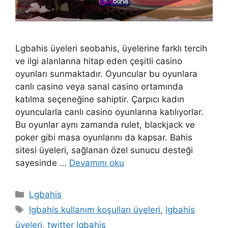
Lgbahis üyeleri seobahis, üyelerine farklı tercih
ve ilgi alanlarına hitap eden çeşitli casino
oyunları sunmaktadır. Oyuncular bu oyunlara
canlı casino veya sanal casino ortamında
katılma seçeneğine sahiptir. Çarpıcı kadın
oyuncularla canlı casino oyunlarına katılıyorlar.
Bu oyunlar aynı zamanda rulet, blackjack ve
poker gibi masa oyunlarını da kapsar. Bahis
sitesi üyeleri, sağlanan özel sunucu desteği
sayesinde …
Devamını oku
Kategoriler
Lgbahis
Etiketler
lgbahis kullanım koşulları üyeleri
,
lgbahis
üyeleri
,
twitter lgbahis