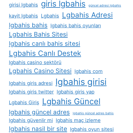
giris lgbahis
girisi lgbahis
güncel adresi lgbahis
Lgbahis Adresi
kayit lgbahis
Lgbahis
lgbahis bahis
lgbahis bahis oyunları
Lgbahis Bahis Sitesi
lgbahis canlı bahis sitesi
Lgbahis Canlı Destek
lgbahis casino sektörü
Lgbahis Casino Sitesi
lgbahis com
lgbahis girisi
lgbahis giris adresi
lgbahis giris twitter
lgbahis giris yap
Lgbahis Güncel
Lgbahis Giriş
lgbahis güncel adres
lgbahis güncel adres bahis
lgbahis güvenlir mi
lgbahis maç izleme
lgbahis nasil bir site
lgbahis oyun sitesi