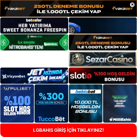
×
LGBAHIS GİRİŞ İÇİN TIKLAYINIZ!