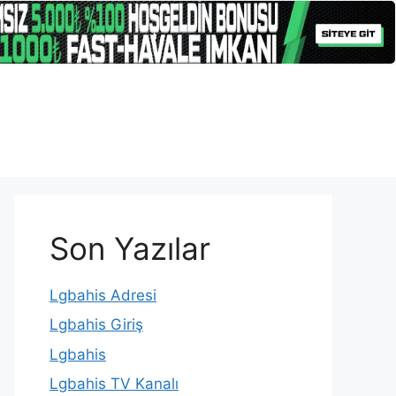
Son Yazılar
Lgbahis Adresi
Lgbahis Giriş
Lgbahis
Lgbahis TV Kanalı