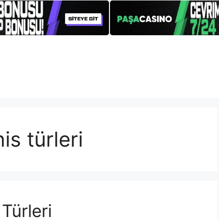
is türleri
Türleri