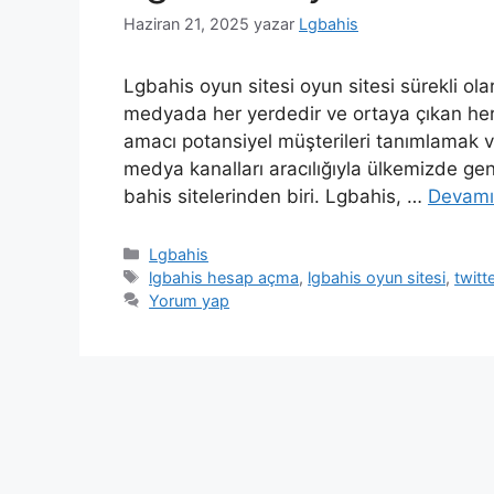
Haziran 21, 2025
yazar
Lgbahis
Lgbahis oyun sitesi oyun sitesi sürekli olar
medyada her yerdedir ve ortaya çıkan her 
amacı potansiyel müşterileri tanımlamak ve
medya kanalları aracılığıyla ülkemizde gen
bahis sitelerinden biri. Lgbahis, …
Devamı
Kategoriler
Lgbahis
Etiketler
lgbahis hesap açma
,
lgbahis oyun sitesi
,
twitt
Yorum yap