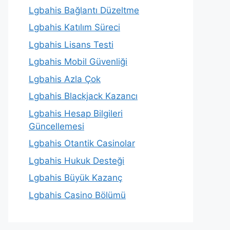
Lgbahis Bağlantı Düzeltme
Lgbahis Katılım Süreci
Lgbahis Lisans Testi
Lgbahis Mobil Güvenliği
Lgbahis Azla Çok
Lgbahis Blackjack Kazancı
Lgbahis Hesap Bilgileri
Güncellemesi
Lgbahis Otantik Casinolar
Lgbahis Hukuk Desteği
Lgbahis Büyük Kazanç
Lgbahis Casino Bölümü