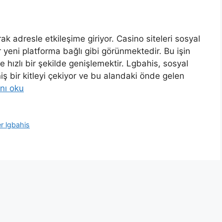
ak adresle etkileşime giriyor. Casino siteleri sosyal
yeni platforma bağlı gibi görünmektedir. Bu işin
 hızlı bir şekilde genişlemektir. Lgbahis, sosyal
iş bir kitleyi çekiyor ve bu alandaki önde gelen
nı oku
er lgbahis