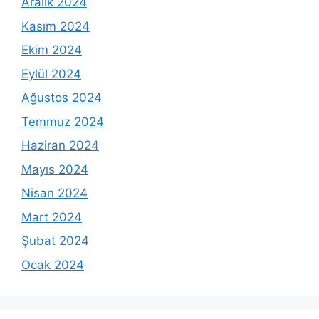
Aralık 2024
Kasım 2024
Ekim 2024
Eylül 2024
Ağustos 2024
Temmuz 2024
Haziran 2024
Mayıs 2024
Nisan 2024
Mart 2024
Şubat 2024
Ocak 2024