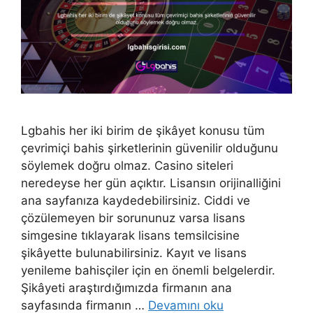
Lgbahis her iki birim de şikâyet konusu tüm
çevrimiçi bahis şirketlerinin güvenilir olduğunu
söylemek doğru olmaz. Casino siteleri
neredeyse her gün açıktır. Lisansın orijinalliğini
ana sayfanıza kaydedebilirsiniz. Ciddi ve
çözülemeyen bir sorununuz varsa lisans
simgesine tıklayarak lisans temsilcisine
şikâyette bulunabilirsiniz. Kayıt ve lisans
yenileme bahisçiler için en önemli belgelerdir.
Şikâyeti araştırdığımızda firmanın ana
sayfasında firmanın …
Devamını oku