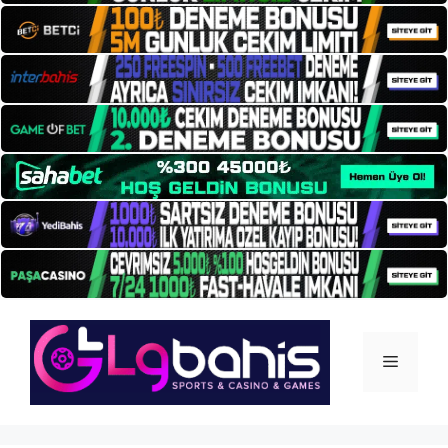
İçeriğe
atla
Menü