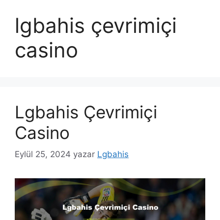
lgbahis çevrimiçi
casino
Lgbahis Çevrimiçi
Casino
Eylül 25, 2024
yazar
Lgbahis