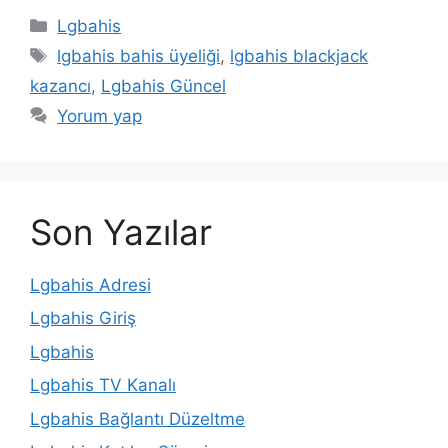
Kategoriler
Lgbahis
Etiketler
lgbahis bahis üyeliği
,
lgbahis blackjack
kazancı
,
Lgbahis Güncel
Yorum yap
Son Yazılar
Lgbahis Adresi
Lgbahis Giriş
Lgbahis
Lgbahis TV Kanalı
Lgbahis Bağlantı Düzeltme