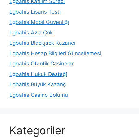
Lgbahis Katılım Süreci
Lgbahis Lisans Testi
Lgbahis Mobil Güvenliği
Lgbahis Azla Çok
Lgbahis Blackjack Kazancı
Lgbahis Hesap Bilgileri Güncellemesi
Lgbahis Otantik Casinolar
Lgbahis Hukuk Desteği
Lgbahis Büyük Kazanç
Lgbahis Casino Bölümü
Kategoriler