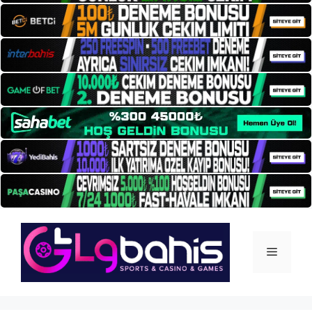
İçeriğe
atla
Menü