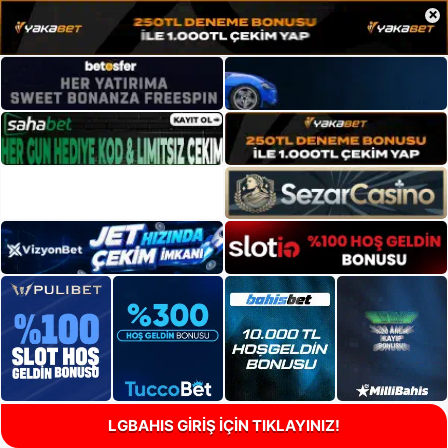
×
LGBAHIS GİRİŞ İÇİN TIKLAYINIZ!