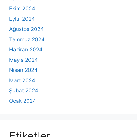
Ekim 2024
Eylül 2024
Ağustos 2024
Temmuz 2024
Haziran 2024
Mayıs 2024
Nisan 2024
Mart 2024
Şubat 2024
Ocak 2024
Etiketler