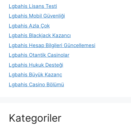
Lgbahis Lisans Testi
Lgbahis Mobil Güvenliği
Lgbahis Azla Çok
Lgbahis Blackjack Kazancı
Lgbahis Hesap Bilgileri Güncellemesi
Lgbahis Otantik Casinolar
Lgbahis Hukuk Desteği
Lgbahis Büyük Kazanç
Lgbahis Casino Bölümü
Kategoriler