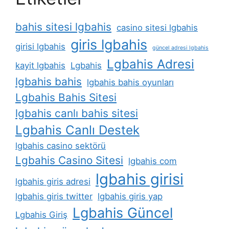
bahis sitesi lgbahis
casino sitesi lgbahis
giris lgbahis
girisi lgbahis
güncel adresi lgbahis
Lgbahis Adresi
kayit lgbahis
Lgbahis
lgbahis bahis
lgbahis bahis oyunları
Lgbahis Bahis Sitesi
lgbahis canlı bahis sitesi
Lgbahis Canlı Destek
lgbahis casino sektörü
Lgbahis Casino Sitesi
lgbahis com
lgbahis girisi
lgbahis giris adresi
lgbahis giris twitter
lgbahis giris yap
Lgbahis Güncel
Lgbahis Giriş