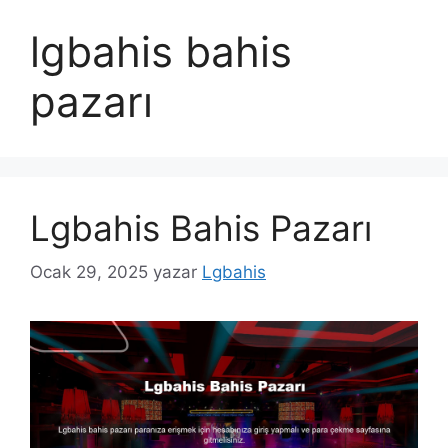
lgbahis bahis
pazarı
Lgbahis Bahis Pazarı
Ocak 29, 2025
yazar
Lgbahis