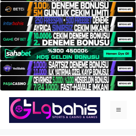
İçeriğe
atla
Menü