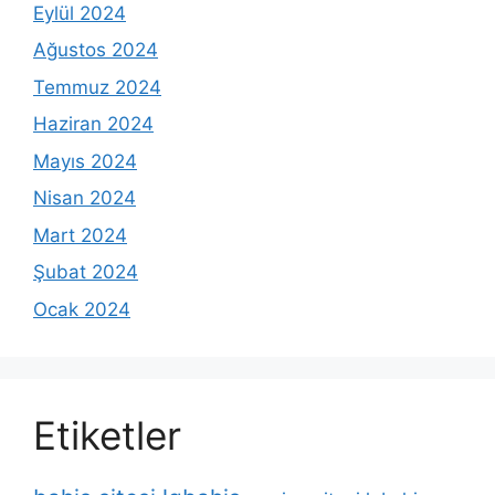
Eylül 2024
Ağustos 2024
Temmuz 2024
Haziran 2024
Mayıs 2024
Nisan 2024
Mart 2024
Şubat 2024
Ocak 2024
Etiketler