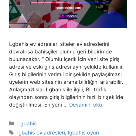
Lgbahis ev adresleri siteler ev adreslerini
devralırsa bahisçiler olumlu geri bildirimde
bulunacaktır. ” Olumlu içerik için yeni site giriş
adresi ve eski giriş adresi aynı şekilde kullanılır.
Giriş bilgilerinin verimli bir şekilde paylaşılması
üyelerin web sitesinin arana bilirliğini artırabilir.
Anlaşmazlıklar Lgbahis ile ilgili, Bir trafik
olayından sonra giriş bilgilerinin hızlı bir şekilde
değiştirilmesi. En yeni …
Devamını oku
Kategoriler
Lgbahis
Etiketler
lgbahis ev adresleri
,
lgbahis oyun