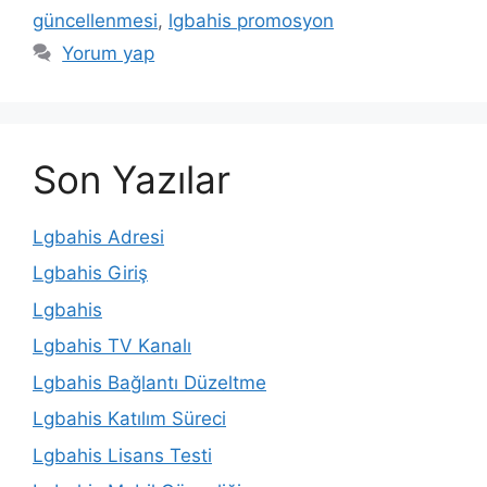
güncellenmesi
,
lgbahis promosyon
Yorum yap
Son Yazılar
Lgbahis Adresi
Lgbahis Giriş
Lgbahis
Lgbahis TV Kanalı
Lgbahis Bağlantı Düzeltme
Lgbahis Katılım Süreci
Lgbahis Lisans Testi