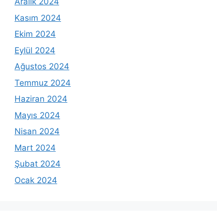
Aralık 2024
Kasım 2024
Ekim 2024
Eylül 2024
Ağustos 2024
Temmuz 2024
Haziran 2024
Mayıs 2024
Nisan 2024
Mart 2024
Şubat 2024
Ocak 2024