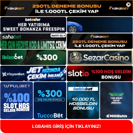
×
LGBAHIS GİRİŞ İÇİN TIKLAYINIZ!