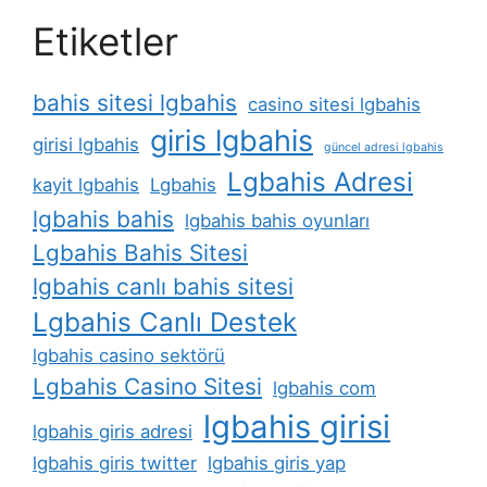
Etiketler
bahis sitesi lgbahis
casino sitesi lgbahis
giris lgbahis
girisi lgbahis
güncel adresi lgbahis
Lgbahis Adresi
kayit lgbahis
Lgbahis
lgbahis bahis
lgbahis bahis oyunları
Lgbahis Bahis Sitesi
lgbahis canlı bahis sitesi
Lgbahis Canlı Destek
lgbahis casino sektörü
Lgbahis Casino Sitesi
lgbahis com
lgbahis girisi
lgbahis giris adresi
lgbahis giris twitter
lgbahis giris yap