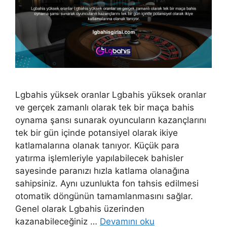
Lgbahis yüksek oranlar Lgbahis yüksek oranlar
ve gerçek zamanlı olarak tek bir maça bahis
oynama şansı sunarak oyuncuların kazançlarını
tek bir gün içinde potansiyel olarak ikiye
katlamalarına olanak tanıyor. Küçük para
yatırma işlemleriyle yapılabilecek bahisler
sayesinde paranızı hızla katlama olanağına
sahipsiniz. Aynı uzunlukta fon tahsis edilmesi
otomatik döngünün tamamlanmasını sağlar.
Genel olarak Lgbahis üzerinden
kazanabileceğiniz …
Devamını oku