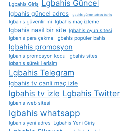
Lgbahis Güncel
Lgbahis Giriş
lgbahis güncel adres
lgbahis güncel adres bahis
lgbahis güvenlir mi
lgbahis maç izleme
lgbahis nasil bir site
lgbahis oyun sitesi
lgbahis para çekme
lgbahis popüler bahis
lgbahis promosyon
lgbahis promosyon kodu
lgbahis sitesi
lgbahis sürekli erişim
Lgbahis Telegram
lgbahis tv canli maç izle
lgbahis tv izle
Lgbahis Twitter
lgbahis web sitesi
lgbahis whatsapp
lgbahis yeni adres
Lgbahis Yeni Giriş