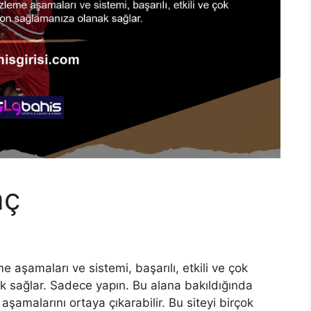
aç
 aşamaları ve sistemi, başarılı, etkili ve çok
k sağlar. Sadece yapın. Bu alana bakıldığında
aşamalarını ortaya çıkarabilir. Bu siteyi birçok