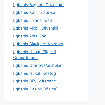
Lgbahis Bağlantı Düzeltme
Lgbahis Katılım Süreci
Lgbahis Lisans Testi
Lgbahis Mobil Güvenliği
Lgbahis Azla Çok
Lgbahis Blackjack Kazancı
Lgbahis Hesap Bilgileri
Güncellemesi
Lgbahis Otantik Casinolar
Lgbahis Hukuk Desteği
Lgbahis Büyük Kazanç
Lgbahis Casino Bölümü