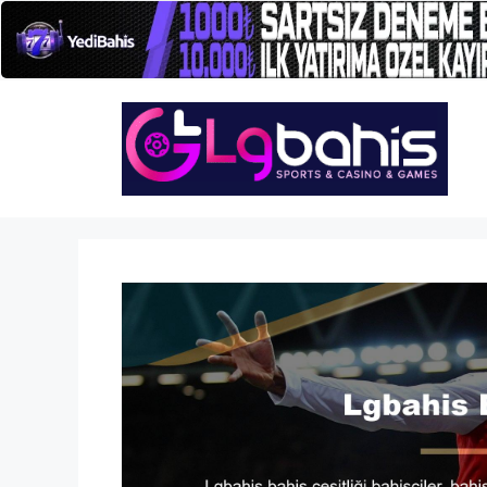
İçeriğe
atla