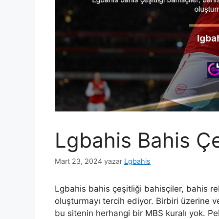
Lgbahis Bahis Çeş
Mart 23, 2024
yazar
Lgbahis
Lgbahis bahis çeşitliği bahisçiler, bahis 
oluşturmayı tercih ediyor. Birbiri üzerine 
bu sitenin herhangi bir MBS kuralı yok. Pe